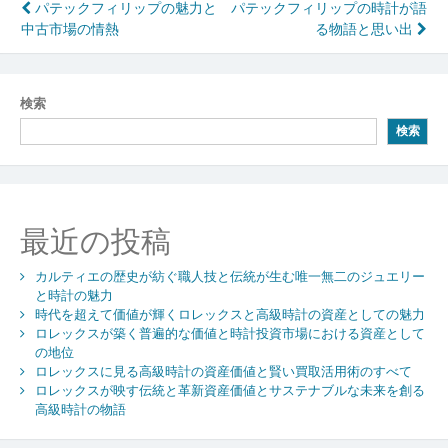
投
パテックフィリップの魅力と
パテックフィリップの時計が語
中古市場の情熱
る物語と思い出
稿
ナ
ビ
検索
検索
ゲ
ー
シ
最近の投稿
ョ
ン
カルティエの歴史が紡ぐ職人技と伝統が生む唯一無二のジュエリー
と時計の魅力
時代を超えて価値が輝くロレックスと高級時計の資産としての魅力
ロレックスが築く普遍的な価値と時計投資市場における資産として
の地位
ロレックスに見る高級時計の資産価値と賢い買取活用術のすべて
ロレックスが映す伝統と革新資産価値とサステナブルな未来を創る
高級時計の物語