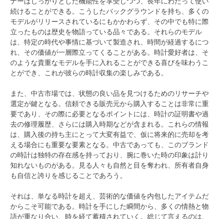
ナーはしっかりとした機能性を享受しつつ、長年にわたって使い
続けることができる。こうしたバックグラウンドを持ち、多くの
モデルがリリースされているにもかかわらず、その中でも特に際
立ったものは歴史を物語っている品々である。それらのモデル
は、特定の時代や事情に基づいて製造され、時間が経過するにつ
れ、その価値が一層際立ってくることがある。時計愛好者は、そ
のような貴重なモデルを手に入れることができる喜びを味わうこ
とができ、これが彼らの時計収集の楽しみである。
また、中古市場では、状態の良い品を見つけるためのリサーチや
選定が鍵となる。信頼できる販売元から購入することは非常に重
要であり、その際に必要となるポイントには、時計の証明書や過
去の修理履歴、さらには購入時期などが含まれる。これらの情報
は、購入後の持ち主にとって大変有益で、仮に将来的に売却を考
える場合にも重要な要素となる。中古であっても、このブランド
の時計は独特の存在感を持っており、腕に巻いた時の印象は計り
知れないものがある。見る人々も自然と目を奪われ、所有者自身
も自信と誇りを感じることであろう。
それは、単なる時計を超え、芸術的な価値を内包したアイテムだ
からこそ可能である。時計を手にした瞬間から、多くの情熱と物
語が重なり合い、時を経て蓄積されていく。総じて言えるのは、