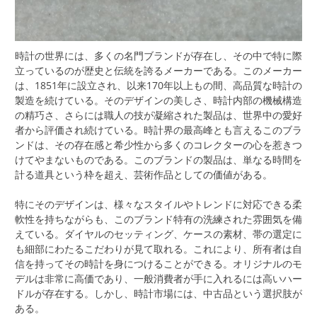
時計の世界には、多くの名門ブランドが存在し、その中で特に際
立っているのが歴史と伝統を誇るメーカーである。
このメーカー
は、1851年に設立され、以来170年以上もの間、高品質な時計の
製造を続けている。そのデザインの美しさ、時計内部の機械構造
の精巧さ、さらには職人の技が凝縮された製品は、世界中の愛好
者から評価され続けている。時計界の最高峰とも言えるこのブラ
ンドは、その存在感と希少性から多くのコレクターの心を惹きつ
けてやまないものである。このブランドの製品は、単なる時間を
計る道具という枠を超え、芸術作品としての価値がある。
特にそのデザインは、様々なスタイルやトレンドに対応できる柔
軟性を持ちながらも、このブランド特有の洗練された雰囲気を備
えている。ダイヤルのセッティング、ケースの素材、帯の選定に
も細部にわたるこだわりが見て取れる。これにより、所有者は自
信を持ってその時計を身につけることができる。オリジナルのモ
デルは非常に高価であり、一般消費者が手に入れるには高いハー
ドルが存在する。しかし、時計市場には、中古品という選択肢が
ある。