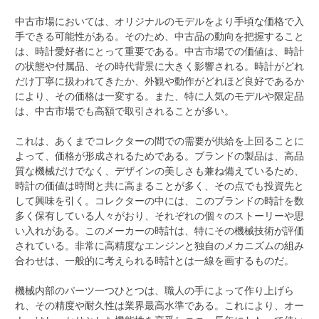
中古市場においては、オリジナルのモデルをより手頃な価格で入
手できる可能性がある。そのため、中古品の動向を把握すること
は、時計愛好者にとって重要である。中古市場での価値は、時計
の状態や付属品、その時代背景に大きく影響される。時計がどれ
だけ丁寧に扱われてきたか、外観や動作がどれほど良好であるか
により、その価格は一変する。また、特に人気のモデルや限定品
は、中古市場でも高額で取引されることが多い。
これは、あくまでコレクターの間での需要が供給を上回ることに
よって、価格が形成されるためである。ブランドの製品は、高品
質な機械だけでなく、デザインの美しさも兼ね備えているため、
時計の価値は時間と共に高まることが多く、その点でも投資先と
して興味を引く。コレクターの中には、このブランドの時計を数
多く保有している人々がおり、それぞれの個々のストーリーや思
い入れがある。このメーカーの時計は、特にその機械技術が評価
されている。非常に高精度なエンジンと独自のメカニズムの組み
合わせは、一般的に考えられる時計とは一線を画するものだ。
機械内部のパーツ一つひとつは、職人の手によって作り上げら
れ、その精度や耐久性は業界最高水準である。これにより、オー