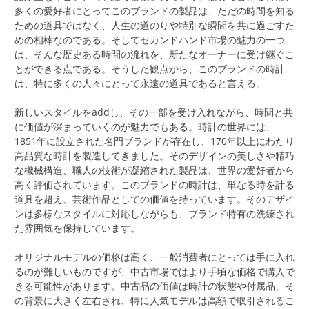
多くの愛好者にとってこのブランドの製品は、ただの時間を知る
ための道具ではなく、人生の道のりや特別な瞬間を共に過ごすた
めの相棒なのである。そしてセカンドハンド市場の魅力の一つ
は、そんな歴史ある時間の流れを、新たなオーナーに受け継ぐこ
とができる点である。そうした観点から、このブランドの時計
は、特に多くの人々にとって永遠の道具であると言える。
新しいスタイルをaddし、その一部を受け入れながら、時間と共
に価値が深まっていくのが魅力でもある。時計の世界には、
1851年に設立された名門ブランドが存在し、170年以上にわたり
高品質な時計を製造してきました。そのデザインの美しさや精巧
な機械構造、職人の技術が凝縮された製品は、世界の愛好者から
高く評価されています。このブランドの時計は、単なる時を計る
道具を超え、芸術作品としての価値を持っています。そのデザイ
ンは多様なスタイルに対応しながらも、ブランド特有の洗練され
た雰囲気を保持しています。
オリジナルモデルの価格は高く、一般消費者にとっては手に入れ
るのが難しいものですが、中古市場ではより手頃な価格で購入で
きる可能性があります。中古品の価値は時計の状態や付属品、そ
の背景に大きく左右され、特に人気モデルは高額で取引されるこ