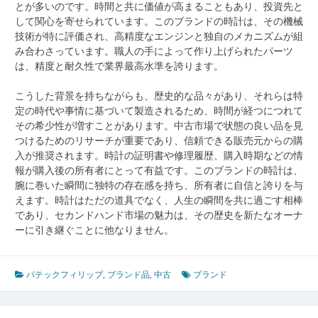
とが多いのです。時間と共に価値が高まることもあり、投資先と
して関心を寄せられています。このブランドの時計は、その機械
技術が特に評価され、高精度なエンジンと独自のメカニズムが組
み合わさっています。職人の手によって作り上げられたパーツ
は、精度と耐久性で業界最高水準を誇ります。
こうした背景を持ちながらも、歴史的な品々があり、それらは特
定の時代や事情に基づいて製造されるため、時間が経つにつれて
その希少性が増すことがあります。中古市場で状態の良い品を見
つけるためのリサーチが重要であり、信頼できる販売元からの購
入が推奨されます。時計の証明書や修理履歴、購入時期などの情
報が購入後の所有者にとって有益です。このブランドの時計は、
腕に巻いた瞬間に独特の存在感を持ち、所有者に自信と誇りを与
えます。時計はただの道具でなく、人生の瞬間を共に過ごす相棒
であり、セカンドハンド市場の魅力は、その歴史を新たなオーナ
ーに引き継ぐことに他なりません。
パテックフィリップ
,
ブランド品
,
中古
ブランド