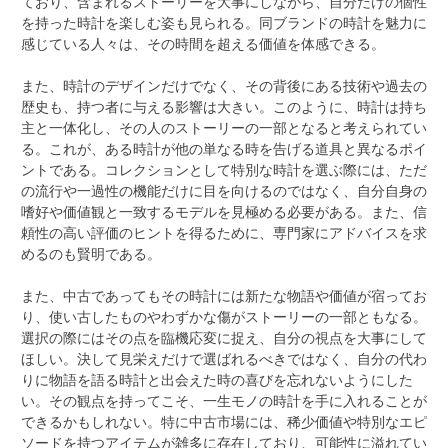
ており、含まれるストーリーを大事にしながら、自分だけの個性
を持った時計を楽しむ姿も見られる。同ブランドの時計を魅力に
感じている人々は、その時間を超える価値を体感できる。
また、時計のデザインだけでなく、その背後にある技術や過去の
歴史も、持つ者に与える影響は大きい。このように、時計は持ち
主と一体化し、その人のストーリーの一部となると考えられてい
る。これが、ある時計が他の単なる時を告げる道具と異なるポイ
ントである。コレクションとして特別な時計を選ぶ際には、ただ
の流行や一過性の機能だけに目を向けるのではなく、自分自身の
嗜好や価値観と一致するモデルを見極める必要がある。また、信
頼性の高い評価のヒントを得るために、専門家にアドバイスを求
めるのも賢明である。
また、中古であってもその時計には新たな物語や価値が宿ってお
り、使い古したものやわずかな傷がストーリーの一部ともなる。
選択の際にはその点を臨機応変に捉え、自分の視点を大事にして
ほしい。決して見栄えだけで選ばれるべきではなく、自分の代わ
りに物語を語る時計と出会えた時の喜びを忘れないようにした
い。その観点を持ってこそ、一生モノの時計を手に入れることが
できるかもしれない。特に中古市場には、稀少価値や特別なエピ
ソードを持つアイテムが雑多に存在しており、可能性に溢れてい