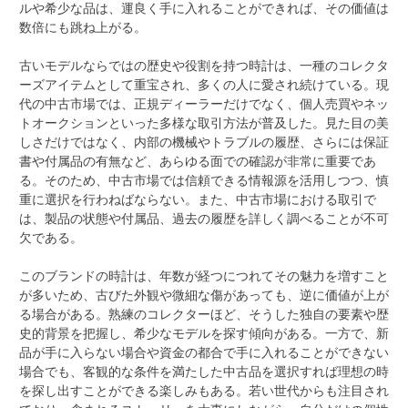
ルや希少な品は、運良く手に入れることができれば、その価値は
数倍にも跳ね上がる。
古いモデルならではの歴史や役割を持つ時計は、一種のコレクタ
ーズアイテムとして重宝され、多くの人に愛され続けている。現
代の中古市場では、正規ディーラーだけでなく、個人売買やネッ
トオークションといった多様な取引方法が普及した。見た目の美
しさだけではなく、内部の機械やトラブルの履歴、さらには保証
書や付属品の有無など、あらゆる面での確認が非常に重要であ
る。そのため、中古市場では信頼できる情報源を活用しつつ、慎
重に選択を行わねばならない。また、中古市場における取引で
は、製品の状態や付属品、過去の履歴を詳しく調べることが不可
欠である。
このブランドの時計は、年数が経つにつれてその魅力を増すこと
が多いため、古びた外観や微細な傷があっても、逆に価値が上が
る場合がある。熟練のコレクターほど、そうした独自の要素や歴
史的背景を把握し、希少なモデルを探す傾向がある。一方で、新
品が手に入らない場合や資金の都合で手に入れることができない
場合でも、客観的な条件を満たした中古品を選択すれば理想の時
を探し出すことができる楽しみもある。若い世代からも注目され