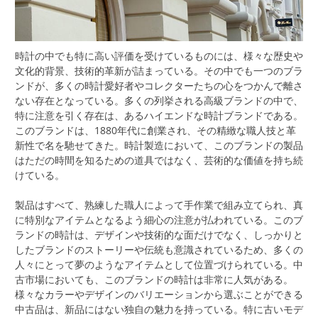
時計の中でも特に高い評価を受けているものには、様々な歴史や
文化的背景、技術的革新が詰まっている。
その中でも一つのブラ
ンドが、多くの時計愛好者やコレクターたちの心をつかんで離さ
ない存在となっている。多くの列挙される高級ブランドの中で、
特に注意を引く存在は、あるハイエンドな時計ブランドである。
このブランドは、1880年代に創業され、その精緻な職人技と革
新性で名を馳せてきた。時計製造において、このブランドの製品
はただの時間を知るための道具ではなく、芸術的な価値を持ち続
けている。
製品はすべて、熟練した職人によって手作業で組み立てられ、真
に特別なアイテムとなるよう細心の注意が払われている。このブ
ランドの時計は、デザインや技術的な面だけでなく、しっかりと
したブランドのストーリーや伝統も意識されているため、多くの
人々にとって夢のようなアイテムとして位置づけられている。中
古市場においても、このブランドの時計は非常に人気がある。
様々なカラーやデザインのバリエーションから選ぶことができる
中古品は、新品にはない独自の魅力を持っている。特に古いモデ