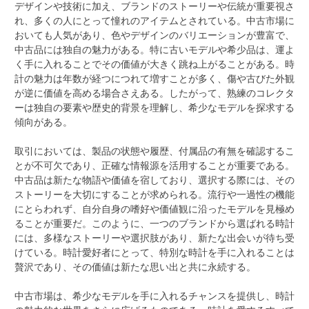
デザインや技術に加え、ブランドのストーリーや伝統が重要視さ
れ、多くの人にとって憧れのアイテムとされている。中古市場に
おいても人気があり、色やデザインのバリエーションが豊富で、
中古品には独自の魅力がある。特に古いモデルや希少品は、運よ
く手に入れることでその価値が大きく跳ね上がることがある。時
計の魅力は年数が経つにつれて増すことが多く、傷や古びた外観
が逆に価値を高める場合さえある。したがって、熟練のコレクタ
ーは独自の要素や歴史的背景を理解し、希少なモデルを探求する
傾向がある。
取引においては、製品の状態や履歴、付属品の有無を確認するこ
とが不可欠であり、正確な情報源を活用することが重要である。
中古品は新たな物語や価値を宿しており、選択する際には、その
ストーリーを大切にすることが求められる。流行や一過性の機能
にとらわれず、自分自身の嗜好や価値観に沿ったモデルを見極め
ることが重要だ。このように、一つのブランドから選ばれる時計
には、多様なストーリーや選択肢があり、新たな出会いが待ち受
けている。時計愛好者にとって、特別な時計を手に入れることは
贅沢であり、その価値は新たな思い出と共に永続する。
中古市場は、希少なモデルを手に入れるチャンスを提供し、時計