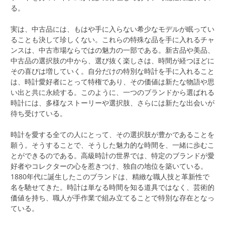
る。
実は、中古品には、もはや手に入らない希少なモデルが眠ってい
ることも決して珍しくない。これらの特殊な品を手に入れるチャ
ンスは、中古市場ならではの魅力の一部である。新古品や美品、
中古品の選択肢の中から、選び抜く楽しさは、時間が経つほどに
その喜びは増していく。自分だけの特別な時計を手に入れること
は、時計愛好者にとって特権であり、その価値は新たな物語や思
い出と共に永続する。このように、一つのブランドから選ばれる
時計には、多様なストーリーや選択肢、さらには新たな出会いが
待ち受けている。
時計を愛する全ての人にとって、その選択肢が豊かであることを
願う。そうすることで、そうした魅力的な時間を、一緒に歩むこ
とができるのである。高級時計の世界では、特定のブランドが愛
好者やコレクターの心を惹きつけ、独自の地位を築いている。
1880年代に誕生したこのブランドは、精緻な職人技と革新性で
名を馳せてきた。時計は単なる時間を知る道具ではなく、芸術的
価値を持ち、職人が手作業で組み立てることで特別な存在となっ
ている。