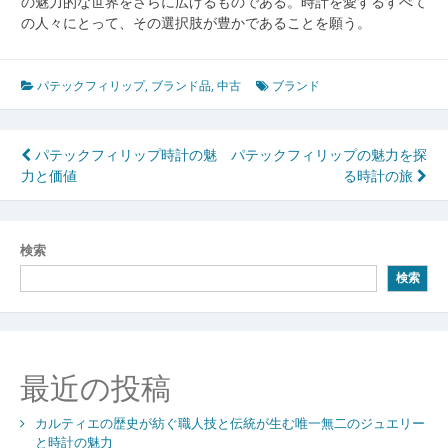
の魅力的な世界をさらに広げるものである。時計を愛するすべて
の人々にとって、その選択肢が豊かであることを願う。
パテックフィリップ
,
ブランド品
,
中古
ブランド
投
パテックフィリップ時計の魅
パテックフィリップの魅力を探
力と価値
る時計の旅
稿
ナ
ビ
検索
検索
ゲ
ー
シ
最近の投稿
ョ
ン
カルティエの歴史が紡ぐ職人技と伝統が生む唯一無二のジュエリー
と時計の魅力