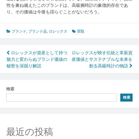
性を兼ね備えたこのブランドは、高級腕時計の象徴的存在であ
り、その価値は今後も揺らぐことがないだろう。
ブランド
,
ブランド品
,
ロレックス
買取
投
ロレックスが資産として持つ
ロレックスが映す伝統と革新資
魅力と変わらぬブランド価値の
産価値とサステナブルな未来を
稿
秘密を深掘り解説
創る高級時計の物語
ナ
ビ
検索
ゲ
検索
ー
シ
ョ
最近の投稿
ン