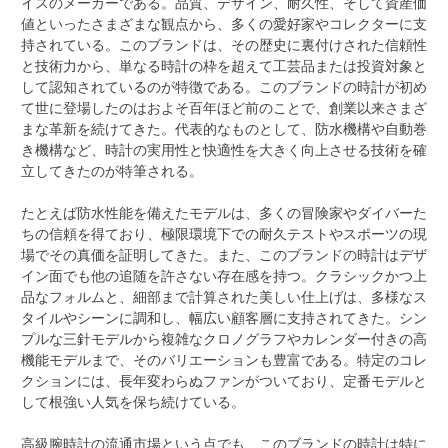
イスのメーカーである。
品質、デザイン、耐久性、そして資産価
値といったさまざまな観点から、多くの愛好家やコレクターに支
持されている。このブランドは、その歴史に裏付けされた信頼性
と技術力から、単なる時計の枠を超えて工芸品または投資対象と
して認知されているのが特徴である。このブランドの時計が初め
て世に登場したのはおよそ百年ほど前のことで、創業以来さまざ
まな革新を続けてきた。代表的なものとして、防水機構や自動巻
き機構など、時計の実用性と快適性を大きく向上させる技術を確
立してきたのが特筆される。
たとえば防水性能を備えたモデルは、多くの冒険家やダイバーた
ちの信頼を得ており、極限環境下での耐久テストやスポーツの現
場でその真価を証明してきた。また、このブランドの時計はデザ
イン面でも他の追随を許さない存在感を持つ。クラシックかつ上
品なフォルムと、細部まで計算された美しい仕上げは、多様なス
タイルやシーンに調和し、幅広い顧客層に支持されてきた。シン
プルな三針モデルから複雑なクロノグラフやカレンダー付きの高
機能モデルまで、そのバリエーションも豊富である。特定のコレ
クションには、長年変わらぬファンがついており、定番モデルと
して根強い人気を保ち続けている。
高級腕時計の流通市場という点でも、このブランドの時計は特に