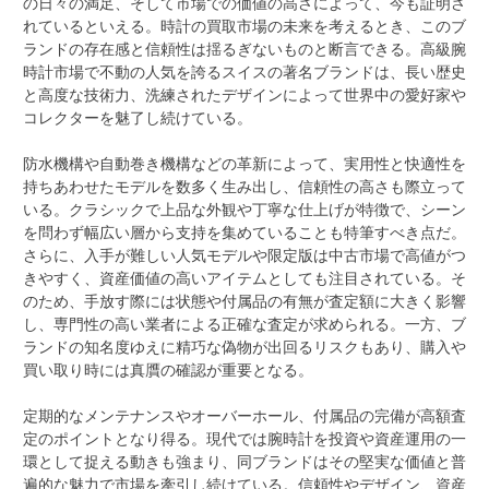
の日々の満足、そして市場での価値の高さによって、今も証明さ
れているといえる。時計の買取市場の未来を考えるとき、このブ
ランドの存在感と信頼性は揺るぎないものと断言できる。高級腕
時計市場で不動の人気を誇るスイスの著名ブランドは、長い歴史
と高度な技術力、洗練されたデザインによって世界中の愛好家や
コレクターを魅了し続けている。
防水機構や自動巻き機構などの革新によって、実用性と快適性を
持ちあわせたモデルを数多く生み出し、信頼性の高さも際立って
いる。クラシックで上品な外観や丁寧な仕上げが特徴で、シーン
を問わず幅広い層から支持を集めていることも特筆すべき点だ。
さらに、入手が難しい人気モデルや限定版は中古市場で高値がつ
きやすく、資産価値の高いアイテムとしても注目されている。そ
のため、手放す際には状態や付属品の有無が査定額に大きく影響
し、専門性の高い業者による正確な査定が求められる。一方、ブ
ランドの知名度ゆえに精巧な偽物が出回るリスクもあり、購入や
買い取り時には真贋の確認が重要となる。
定期的なメンテナンスやオーバーホール、付属品の完備が高額査
定のポイントとなり得る。現代では腕時計を投資や資産運用の一
環として捉える動きも強まり、同ブランドはその堅実な価値と普
遍的な魅力で市場を牽引し続けている。信頼性やデザイン、資産