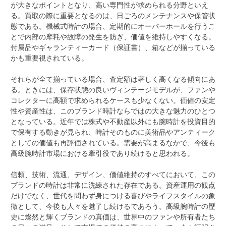
が大きなポイントとなり、高い専門性が求められる分野といえ
る。買取の際に重要となるのは、日ごろのメンテナンスや保管状
態である。機械式時計の場合、定期的にオーバーホールを行うこ
とで内部の摩耗や故障の発生を防ぎ、価値を維持しやすくなる。
付属品やギャランティーカード（保証書）、箱などが揃っている
かも重要視されている。
それらが全て揃っている場合、査定額は著しく高くなる傾向にあ
る。ときには、保存状態の良いヴィンテージモデルが、ファンや
コレクターに高額で求められるケースも少なくない。価値の安定
性や資産性は、このブランド時計ならではの大きな魅力のひとつ
となっている。近年では株式や不動産以外にも腕時計を投資目的
で保有する動きが見られ、時計そのものに美術品やアンティーク
としての価値も再評価されている。需要が高まるなかで、今後も
高級腕時計市場における牽引役であり続けると思われる。
信頼、技術、流通、デザイン、価値維持のすべてにおいて、この
ブランドの時計は非常に洗練された存在である。資産運用の観点
だけでなく、世代を問わず身につける喜びやライフスタイルの象
徴として、今後も人々を魅了し続けるであろう。高級腕時計の歴
史に燦然と輝くブランドの真価は、世界中のファンや所有者たち