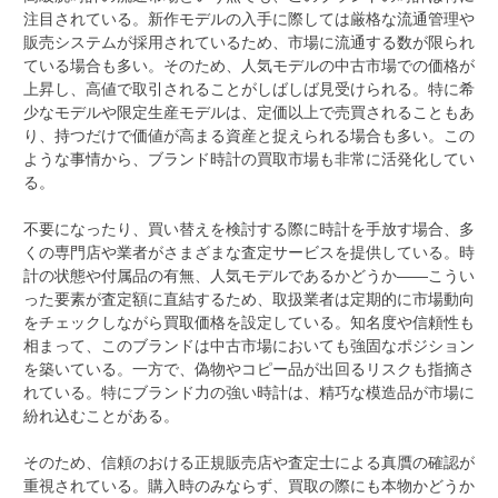
注目されている。新作モデルの入手に際しては厳格な流通管理や
販売システムが採用されているため、市場に流通する数が限られ
ている場合も多い。そのため、人気モデルの中古市場での価格が
上昇し、高値で取引されることがしばしば見受けられる。特に希
少なモデルや限定生産モデルは、定価以上で売買されることもあ
り、持つだけで価値が高まる資産と捉えられる場合も多い。この
ような事情から、ブランド時計の買取市場も非常に活発化してい
る。
不要になったり、買い替えを検討する際に時計を手放す場合、多
くの専門店や業者がさまざまな査定サービスを提供している。時
計の状態や付属品の有無、人気モデルであるかどうか――こうい
った要素が査定額に直結するため、取扱業者は定期的に市場動向
をチェックしながら買取価格を設定している。知名度や信頼性も
相まって、このブランドは中古市場においても強固なポジション
を築いている。一方で、偽物やコピー品が出回るリスクも指摘さ
れている。特にブランド力の強い時計は、精巧な模造品が市場に
紛れ込むことがある。
そのため、信頼のおける正規販売店や査定士による真贋の確認が
重視されている。購入時のみならず、買取の際にも本物かどうか