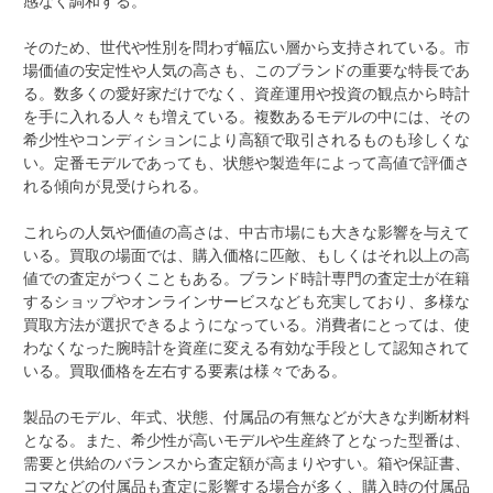
感なく調和する。
そのため、世代や性別を問わず幅広い層から支持されている。市
場価値の安定性や人気の高さも、このブランドの重要な特長であ
る。数多くの愛好家だけでなく、資産運用や投資の観点から時計
を手に入れる人々も増えている。複数あるモデルの中には、その
希少性やコンディションにより高額で取引されるものも珍しくな
い。定番モデルであっても、状態や製造年によって高値で評価さ
れる傾向が見受けられる。
これらの人気や価値の高さは、中古市場にも大きな影響を与えて
いる。買取の場面では、購入価格に匹敵、もしくはそれ以上の高
値での査定がつくこともある。ブランド時計専門の査定士が在籍
するショップやオンラインサービスなども充実しており、多様な
買取方法が選択できるようになっている。消費者にとっては、使
わなくなった腕時計を資産に変える有効な手段として認知されて
いる。買取価格を左右する要素は様々である。
製品のモデル、年式、状態、付属品の有無などが大きな判断材料
となる。また、希少性が高いモデルや生産終了となった型番は、
需要と供給のバランスから査定額が高まりやすい。箱や保証書、
コマなどの付属品も査定に影響する場合が多く、購入時の付属品