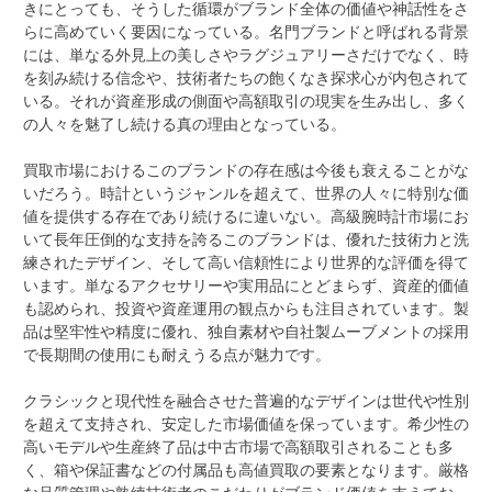
きにとっても、そうした循環がブランド全体の価値や神話性をさ
らに高めていく要因になっている。名門ブランドと呼ばれる背景
には、単なる外見上の美しさやラグジュアリーさだけでなく、時
を刻み続ける信念や、技術者たちの飽くなき探求心が内包されて
いる。それが資産形成の側面や高額取引の現実を生み出し、多く
の人々を魅了し続ける真の理由となっている。
買取市場におけるこのブランドの存在感は今後も衰えることがな
いだろう。時計というジャンルを超えて、世界の人々に特別な価
値を提供する存在であり続けるに違いない。高級腕時計市場にお
いて長年圧倒的な支持を誇るこのブランドは、優れた技術力と洗
練されたデザイン、そして高い信頼性により世界的な評価を得て
います。単なるアクセサリーや実用品にとどまらず、資産的価値
も認められ、投資や資産運用の観点からも注目されています。製
品は堅牢性や精度に優れ、独自素材や自社製ムーブメントの採用
で長期間の使用にも耐えうる点が魅力です。
クラシックと現代性を融合させた普遍的なデザインは世代や性別
を超えて支持され、安定した市場価値を保っています。希少性の
高いモデルや生産終了品は中古市場で高額取引されることも多
く、箱や保証書などの付属品も高値買取の要素となります。厳格