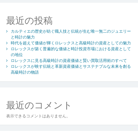
シ
ョ
最近の投稿
ン
カルティエの歴史が紡ぐ職人技と伝統が生む唯一無二のジュエリー
と時計の魅力
時代を超えて価値が輝くロレックスと高級時計の資産としての魅力
ロレックスが築く普遍的な価値と時計投資市場における資産として
の地位
ロレックスに見る高級時計の資産価値と賢い買取活用術のすべて
ロレックスが映す伝統と革新資産価値とサステナブルな未来を創る
高級時計の物語
最近のコメント
表示できるコメントはありません。