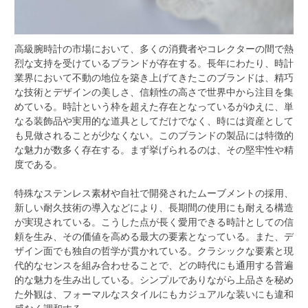
高級腕時計の市場において、多くの消費者やコレクターの間で熱
烈な支持を受けているブランドが存在する。
長年にわたり、時計
業界において不動の地位を築き上げてきたこのブランドは、精巧
な技術とデザインの美しさ、信頼性の高さで世界中から注目を集
めている。時計という枠を超えた存在となっているがゆえに、単
なる装飾品や実用的な道具としてだけでなく、時には資産として
も見做されることが少なくない。このブランドの製品には特徴的
な魅力が数多く存在する。まず挙げられるのは、その堅牢性や精
度である。
特殊なステンレス素材や自社で開発されたムーブメントの採用、
新しい耐久技術の導入などにより、長期間の使用にも耐える構造
が実現されている。こうした点が長く愛用できる時計としての信
頼を生み、その価値を高める最大の要素となっている。また、デ
ザイン面でも独自の哲学が貫かれている。クラシックな要素と現
代的なセンスを組み合わせることで、どの時代にも通用する普遍
的な魅力を生み出している。シンプルでありながら上品さを秘め
た外観は、フォーマルなスタイルにもカジュアルな装いにも違和