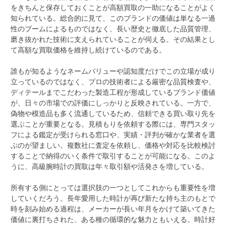
をきちんと保存しておくことが高額買取の一助になることがよく
知られている。総合的に見て、このブランドの価値は単なる一過
性のブームによるものではなく、長い歴史と徹底した品質管理、
磨き抜かれた技術に支えられていることが伺える。その結果とし
て高額な買取価格を維持し続けているのである。
誰もが知るようなネームバリューや認知度だけでこの立場が成り
立っているのではなく、プロの技術者による厳密な品質検査や、
ディテールまでこだわった製造工程が形成しているブランド価値
が、日々の市場での評価にしっかりと反映されている。一方で、
偽物や模造品も多く流通しているため、信頼できる買い取り先を
選ぶことが重要となる。見積もりを依頼する際には、専門スタッ
フによる鑑定が受けられる窓口や、実績・評判が確かな業者を選
ぶのが望ましい。複数社に査定を依頼し、価格や対応を比較検討
することで納得のいく条件で取引することが可能になる。このよ
うに、高級腕時計の買取は年々取引額や活発さを増している。
所有する側にとっては選択肢の一つとしてこれからも重要性を増
していくだろう。長年愛用した時計が再び新たな持ち主のもとで
時を刻み始める過程は、メーカーが長い年月をかけて築いてきた
価値に裏打ちされた、ある種の循環的な魅力ともいえる。時計好