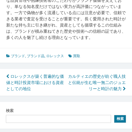
な品質管理や熟練技術者のこだわりがブランド価値を支えてお
り、単なる知名度だけではない実力が高評価につながっていま
す。一方で偽物が多く流通している点には注意が必要で、信頼で
きる業者で査定を受けることが重要です。長く愛用された時計が
新たな持ち主に引き継がれ、資産としても循環するこの仕組み
は、ブランドが積み重ねてきた歴史や技術への信頼の証であり、
多くの人を魅了し続ける理由となっています。
ブランド
,
ブランド品
,
ロレックス
買取
投
ロレックスが築く普遍的な価
カルティエの歴史が紡ぐ職人技
値と時計投資市場における資産
と伝統が生む唯一無二のジュエ
稿
としての地位
リーと時計の魅力
ナ
ビ
検索
ゲ
検索
ー