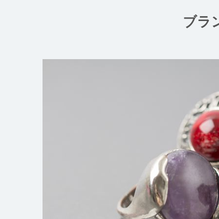
コ
ン
ブラ
テ
ン
ツ
へ
ス
キ
ッ
プ