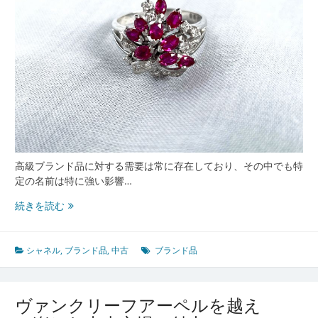
高級ブランド品に対する需要は常に存在しており、その中でも特
定の名前は特に強い影響…
シ
続きを読む
ャ
ネ
ル
シャネル
,
ブランド品
,
中古
ブランド品
が
彩
る
ヴァンクリーフアーペルを越え
高