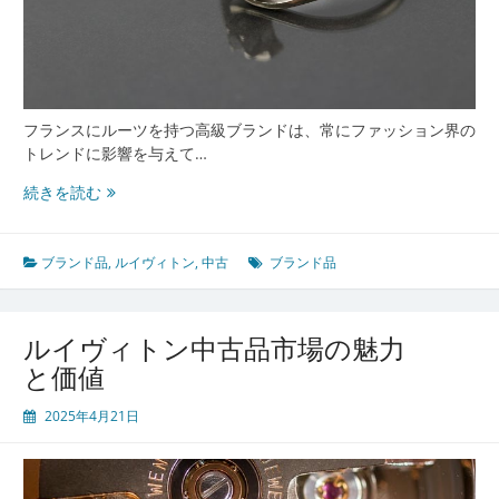
フランスにルーツを持つ高級ブランドは、常にファッション界の
トレンドに影響を与えて…
ル
続きを読む
イ
ヴ
ィ
ブランド品
,
ルイヴィトン
,
中古
ブランド品
ト
ン
が
ルイヴィトン中古品市場の魅力
紡
と価値
ぐ
高
2025年4月21日
級
中
古
市