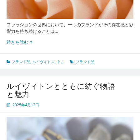
ファッションの世界において、一つのブランドがその存在感と影
響力を持ち続けることは…
ル
続きを読む
イ
ヴ
ィ
ブランド品
,
ルイヴィトン
,
中古
ブランド品
ト
ン
の
ルイヴィトンとともに紡ぐ物語
中
と魅力
古
市
2025年4月12日
場
で
見
つ
け