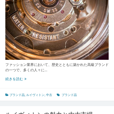
場
の
魅
力
ファッション業界において、歴史とともに築かれた高級ブランド
の一つで、多くの人々に…
ル
続きを読む
イ
ヴ
ィ
ブランド品
,
ルイヴィトン
,
中古
ブランド品
ト
ン
中