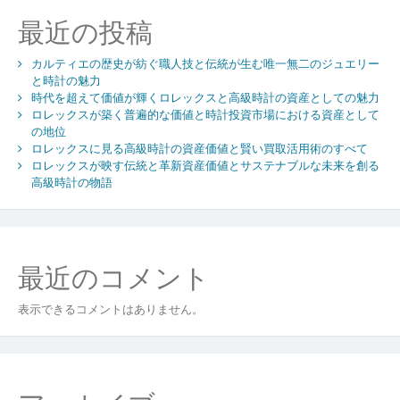
歴
シ
最近の投稿
史
探
ョ
求
カルティエの歴史が紡ぐ職人技と伝統が生む唯一無二のジュエリー
ン
と時計の魅力
時代を超えて価値が輝くロレックスと高級時計の資産としての魅力
ロレックスが築く普遍的な価値と時計投資市場における資産として
の地位
ロレックスに見る高級時計の資産価値と賢い買取活用術のすべて
ロレックスが映す伝統と革新資産価値とサステナブルな未来を創る
高級時計の物語
最近のコメント
表示できるコメントはありません。