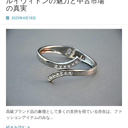
ルイヴィトンの魅力と中古市場
古
の真実
品
市
2025年4月18日
場
の
魅
力
と
価
値
高級ブランド品の象徴として多くの支持を得ている存在は、ファ
ッションアイテムのみな…
ル
続きを読む