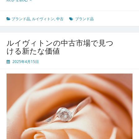
イ
ヴ
ィ
ブランド品
,
ルイヴィトン
,
中古
ブランド品
ト
ン
の
ルイヴィトンの中古市場で見つ
魅
ける新たな価値
力
と
2025年4月15日
中
古
市
場
の
真
実