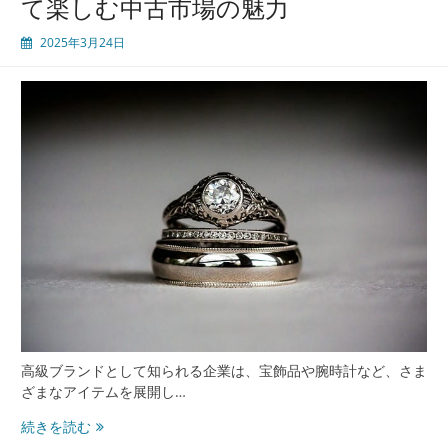
て楽しむ中古市場の魅力
級
中
2025年3月24日
古
市
場
の
魅
力
高級ブランドとして知られる企業は、宝飾品や腕時計など、さま
ざまなアイテムを展開し…
ヴ
続きを読む
ァ