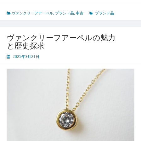
ン
ク
ヴァンクリーフアーペル
,
ブランド品
,
中古
ブランド品
リ
ー
フ
ヴァンクリーフアーペルの魅力
ア
と歴史探求
ー
ペ
2025年3月21日
ル
を
越
え
て
楽
し
む
中
古
市
場
の