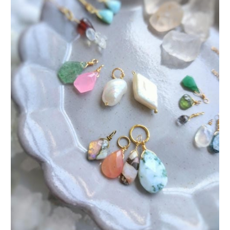
る
新
た
な
価
値