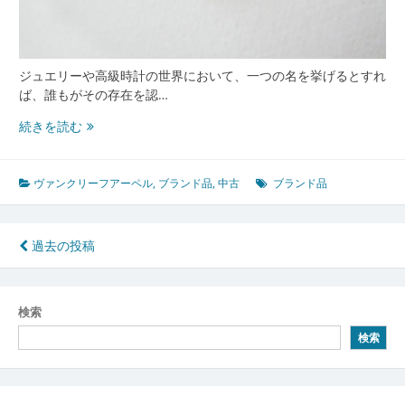
魅
力
ジュエリーや高級時計の世界において、一つの名を挙げるとすれ
ば、誰もがその存在を認…
ヴ
続きを読む
ァ
ン
ク
ヴァンクリーフアーペル
,
ブランド品
,
中古
ブランド品
リ
ー
フ
投
過去の投稿
ア
稿
ー
ペ
ナ
検索
ル
ビ
の
検索
魅
ゲ
力
ー
と